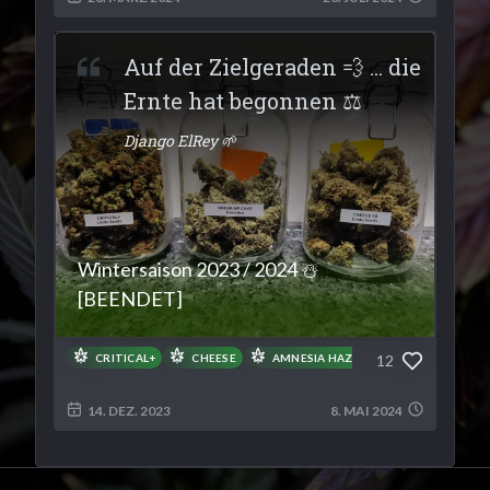
Auf der Zielgeraden 💨 ... die
Ernte hat begonnen ⚖️
Django ElRey 🌱
Wintersaison 2023 / 2024 ☃️
[BEENDET]
12
CRITICAL+
CHEESE
AMNESIA HAZE
SUPER SILVER H
14. DEZ. 2023
8. MAI 2024