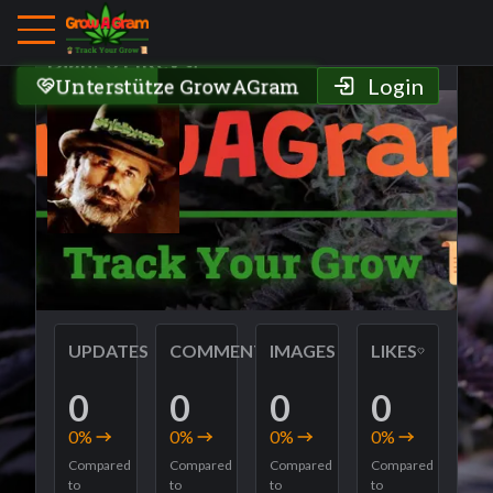
Grower Profile
Django ElRey 🌱
Unterstütze GrowAGram
Login
UPDATES
COMMENTS
IMAGES
LIKES
0
0
0
0
0
%
0
%
0
%
0
%
Compared
Compared
Compared
Compared
to
to
to
to