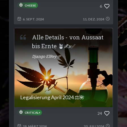
6
CHEESE
6. SEPT. 2024
11. DEZ. 2024
Alle Details - von Aussaat
bis Ernte 🪴✍️✅
Django ElRey 🌱
Legalisierung April 2024 ⚖️🌺
24
CRITICAL+
28. MÄRZ 2024
20. JULI 2024