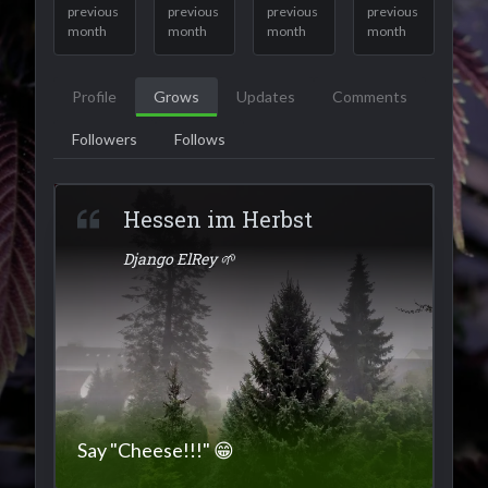
previous
previous
previous
previous
month
month
month
month
Profile
Grows
Updates
Comments
Followers
Follows
Hessen im Herbst
Django ElRey 🌱
Say "Cheese!!!" 😁